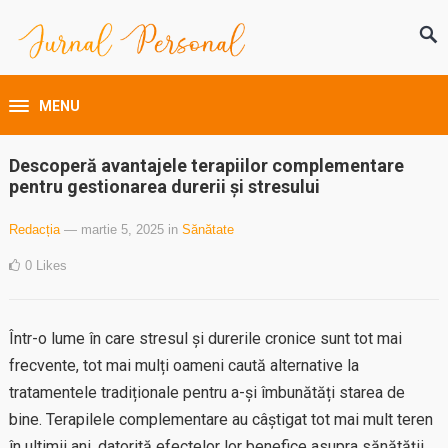
MENU
Descoperă avantajele terapiilor complementare
pentru gestionarea durerii și stresului
Redacția
— martie 5, 2025
in
Sănătate
0
Likes
Într-o lume în care stresul și durerile cronice sunt tot mai
frecvente, tot mai mulți oameni caută alternative la
tratamentele tradiționale pentru a-și îmbunătăți starea de
bine. Terapilele complementare au câștigat tot mai mult teren
în ultimii ani, datorită efectelor lor benefice asupra sănătății