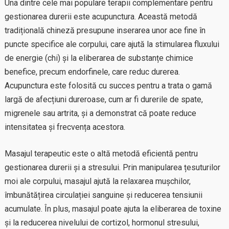
Una dintre cele mai populare terapii complementare pentru
gestionarea durerii este acupunctura. Această metodă
tradițională chineză presupune inserarea unor ace fine în
puncte specifice ale corpului, care ajută la stimularea fluxului
de energie (chi) și la eliberarea de substanțe chimice
benefice, precum endorfinele, care reduc durerea.
Acupunctura este folosită cu succes pentru a trata o gamă
largă de afecțiuni dureroase, cum ar fi durerile de spate,
migrenele sau artrita, și a demonstrat că poate reduce
intensitatea și frecvența acestora.
Masajul terapeutic este o altă metodă eficientă pentru
gestionarea durerii și a stresului. Prin manipularea țesuturilor
moi ale corpului, masajul ajută la relaxarea mușchilor,
îmbunătățirea circulației sanguine și reducerea tensiunii
acumulate. În plus, masajul poate ajuta la eliberarea de toxine
și la reducerea nivelului de cortizol, hormonul stresului,