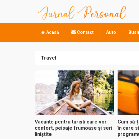
Acasă
Contact
Auto
Busi
Travel
Vacanțe pentru turiști care vor
Cum să-ți
confort, peisaje frumoase și seri
în care s
liniștite
programu