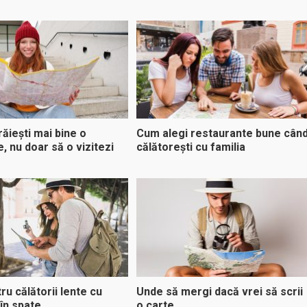
ăiești mai bine o
Cum alegi restaurante bune cân
e, nu doar să o vizitezi
călătorești cu familia
ru călătorii lente cu
Unde să mergi dacă vrei să scrii
în spate
o carte