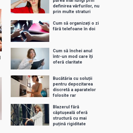
părea mai lungi prin
definirea vârfurilor, nu
prin multe straturi
Cum să organizați o zi
fără telefoane în doi
Cum să închei anul
într-un mod care îți
d
oferă claritate
Bucătăria cu soluții
pentru depozitarea
discretă a aparatelor
folosite rar
Blazerul fără
căptușeală oferă
structură cu mai
puțină rigiditate