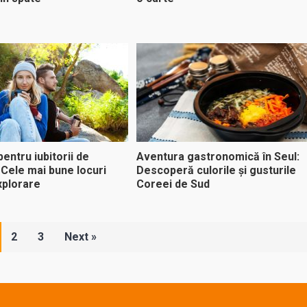
entru iubitorii de
Aventura gastronomică în Seul:
 Cele mai bune locuri
Descoperă culorile și gusturile
xplorare
Coreei de Sud
2
3
Next »