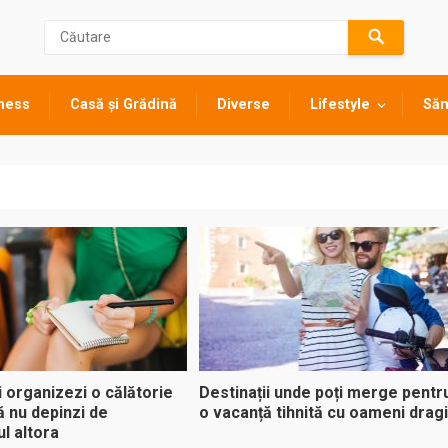
ness
Casă și Grădină
Diverse
Lifestyle
Săn
 organizezi o călătorie
Destinații unde poți merge pentr
ă nu depinzi de
o vacanță tihnită cu oameni dragi
l altora