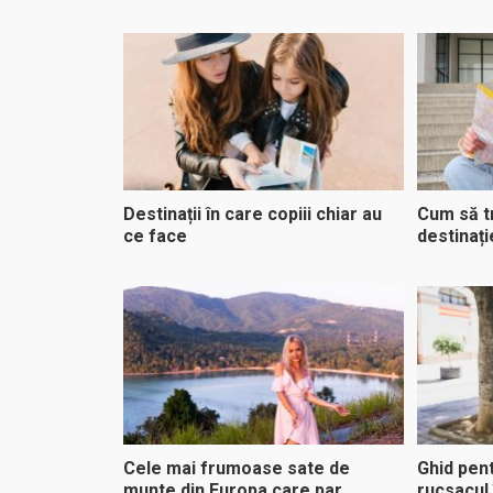
Destinații în care copiii chiar au
Cum să tr
ce face
destinați
Cele mai frumoase sate de
Ghid pent
munte din Europa care par
rucsacul 