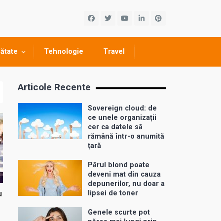
ătate
Tehnologie
Travel
Articole Recente
Sovereign cloud: de
ce unele organizații
cer ca datele să
rămână într-o anumită
țară
Părul blond poate
deveni mat din cauza
depunerilor, nu doar a
u
lipsei de toner
Genele scurte pot