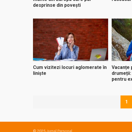
desprinse din povești
Cum vizitezi locuri aglomerate în
Vacanțe p
liniște
drumeții:
pentru e
Paginație
1
articole
© 2025
Jurnal Personal