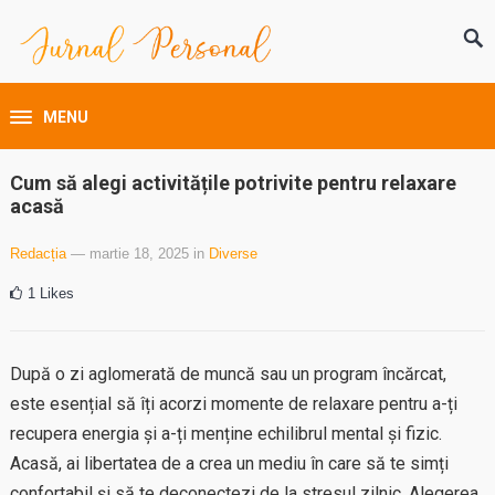
MENU
Cum să alegi activitățile potrivite pentru relaxare
acasă
Redacția
— martie 18, 2025
in
Diverse
1
Likes
După o zi aglomerată de muncă sau un program încărcat,
este esențial să îți acorzi momente de relaxare pentru a-ți
recupera energia și a-ți menține echilibrul mental și fizic.
Acasă, ai libertatea de a crea un mediu în care să te simți
confortabil și să te deconectezi de la stresul zilnic. Alegerea