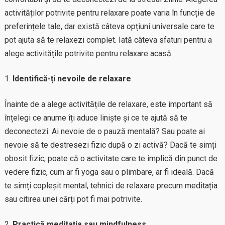
activităților potrivite pentru relaxare poate varia în funcție de
preferințele tale, dar există câteva opțiuni universale care te
pot ajuta să te relaxezi complet. Iată câteva sfaturi pentru a
alege activitățile potrivite pentru relaxare acasă.
Identifică-ți nevoile de relaxare
Înainte de a alege activitățile de relaxare, este important să
înțelegi ce anume îți aduce liniște și ce te ajută să te
deconectezi. Ai nevoie de o pauză mentală? Sau poate ai
nevoie să te destresezi fizic după o zi activă? Dacă te simți
obosit fizic, poate că o activitate care te implică din punct de
vedere fizic, cum ar fi yoga sau o plimbare, ar fi ideală. Dacă
te simți copleșit mental, tehnici de relaxare precum meditația
sau citirea unei cărți pot fi mai potrivite.
Practică meditația sau mindfulness