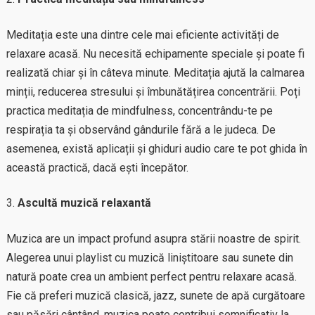
Meditația este una dintre cele mai eficiente activități de
relaxare acasă. Nu necesită echipamente speciale și poate fi
realizată chiar și în câteva minute. Meditația ajută la calmarea
minții, reducerea stresului și îmbunătățirea concentrării. Poți
practica meditația de mindfulness, concentrându-te pe
respirația ta și observând gândurile fără a le judeca. De
asemenea, există aplicații și ghiduri audio care te pot ghida în
această practică, dacă ești începător.
Ascultă muzică relaxantă
Muzica are un impact profund asupra stării noastre de spirit.
Alegerea unui playlist cu muzică liniștitoare sau sunete din
natură poate crea un ambient perfect pentru relaxare acasă.
Fie că preferi muzică clasică, jazz, sunete de apă curgătoare
sau păsări cântând, muzica poate contribui semnificativ la