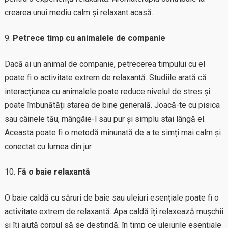
crearea unui mediu calm și relaxant acasă.
Petrece timp cu animalele de companie
Dacă ai un animal de companie, petrecerea timpului cu el
poate fi o activitate extrem de relaxantă. Studiile arată că
interacțiunea cu animalele poate reduce nivelul de stres și
poate îmbunătăți starea de bine generală. Joacă-te cu pisica
sau câinele tău, mângâie-l sau pur și simplu stai lângă el.
Aceasta poate fi o metodă minunată de a te simți mai calm și
conectat cu lumea din jur.
Fă o baie relaxantă
O baie caldă cu săruri de baie sau uleiuri esențiale poate fi o
activitate extrem de relaxantă. Apa caldă îți relaxează mușchii
și îți ajută corpul să se destindă, în timp ce uleiurile esențiale