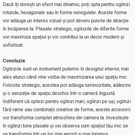
Dacă îți dorești un efect mai dinamic, poți opta pentru oglinzi
rotunde, hexagonale sau în forme neregulate. Aceste forme
vor adăuga un interes vizual și pot deveni puncte de atracție
în încăperea ta. Plasate strategic, oglinzile de diferite forme
vor maximiza spațiul și vor contribui la un decor modern și
sofisticat.
Concluzie
Oglinzile sunt un instrument puternic în designul interior, mai
ales atunci când vine vorba de maximizarea unui spațiu mic.
Folosite strategic, acestea pot adăuga luminozitate, adâncire
și o senzație de spațiu deschis într-o cameră îngustă.
Indiferent că optezi pentru oglinzi mari, oglinzi pe uși, oglinzi
fără rame sau combinații creative de forme, aceste accesorii
vor transforma complet atmosfera din camera ta. Investește
în oglinzi bine plasate și vei observa cum spațiul tău mic se
va transforma într-un loc mai aerisit și mai luminos.