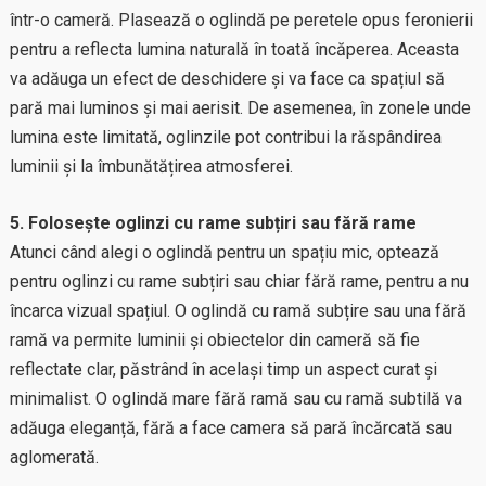
într-o cameră. Plasează o oglindă pe peretele opus feronierii
pentru a reflecta lumina naturală în toată încăperea. Aceasta
va adăuga un efect de deschidere și va face ca spațiul să
pară mai luminos și mai aerisit. De asemenea, în zonele unde
lumina este limitată, oglinzile pot contribui la răspândirea
luminii și la îmbunătățirea atmosferei.
5. Folosește oglinzi cu rame subțiri sau fără rame
Atunci când alegi o oglindă pentru un spațiu mic, optează
pentru oglinzi cu rame subțiri sau chiar fără rame, pentru a nu
încarca vizual spațiul. O oglindă cu ramă subțire sau una fără
ramă va permite luminii și obiectelor din cameră să fie
reflectate clar, păstrând în același timp un aspect curat și
minimalist. O oglindă mare fără ramă sau cu ramă subtilă va
adăuga eleganță, fără a face camera să pară încărcată sau
aglomerată.