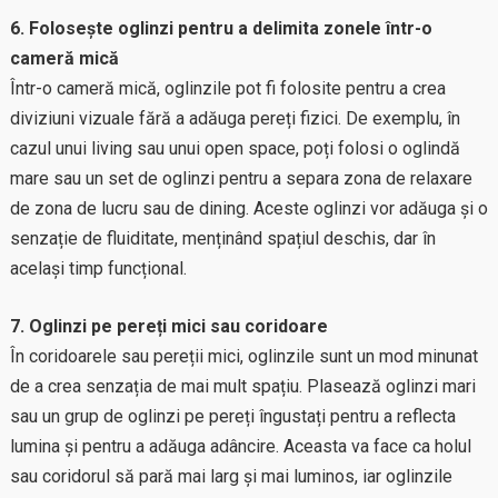
6. Folosește oglinzi pentru a delimita zonele într-o
cameră mică
Într-o cameră mică, oglinzile pot fi folosite pentru a crea
diviziuni vizuale fără a adăuga pereți fizici. De exemplu, în
cazul unui living sau unui open space, poți folosi o oglindă
mare sau un set de oglinzi pentru a separa zona de relaxare
de zona de lucru sau de dining. Aceste oglinzi vor adăuga și o
senzație de fluiditate, menținând spațiul deschis, dar în
același timp funcțional.
7. Oglinzi pe pereți mici sau coridoare
În coridoarele sau pereții mici, oglinzile sunt un mod minunat
de a crea senzația de mai mult spațiu. Plasează oglinzi mari
sau un grup de oglinzi pe pereți îngustați pentru a reflecta
lumina și pentru a adăuga adâncire. Aceasta va face ca holul
sau coridorul să pară mai larg și mai luminos, iar oglinzile