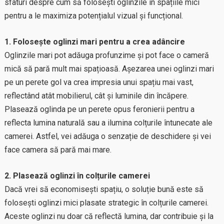
sfaturi despre cum să folosești oglinzile în spațiile mici
pentru a le maximiza potențialul vizual și funcțional.
1. Folosește oglinzi mari pentru a crea adâncire
Oglinzile mari pot adăuga profunzime și pot face o cameră
mică să pară mult mai spațioasă. Așezarea unei oglinzi mari
pe un perete gol va crea impresia unui spațiu mai vast,
reflectând atât mobilierul, cât și luminile din încăpere.
Plasează oglinda pe un perete opus feronierii pentru a
reflecta lumina naturală sau a ilumina colțurile întunecate ale
camerei. Astfel, vei adăuga o senzație de deschidere și vei
face camera să pară mai mare.
2. Plasează oglinzi în colțurile camerei
Dacă vrei să economisești spațiu, o soluție bună este să
folosești oglinzi mici plasate strategic în colțurile camerei.
Aceste oglinzi nu doar că reflectă lumina, dar contribuie și la