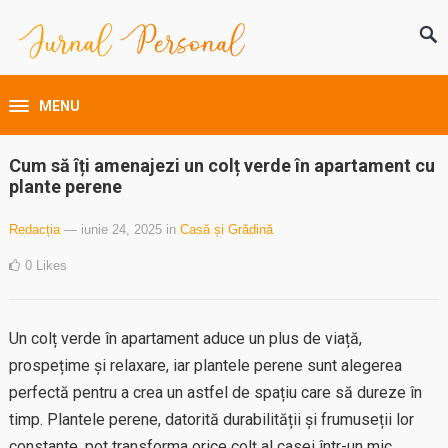
MENU
Cum să îți amenajezi un colț verde în apartament cu
plante perene
Redacția
— iunie 24, 2025
in
Casă și Grădină
0
Likes
Un colț verde în apartament aduce un plus de viață,
prospețime și relaxare, iar plantele perene sunt alegerea
perfectă pentru a crea un astfel de spațiu care să dureze în
timp. Plantele perene, datorită durabilității și frumuseții lor
constante, pot transforma orice colț al casei într-un mic