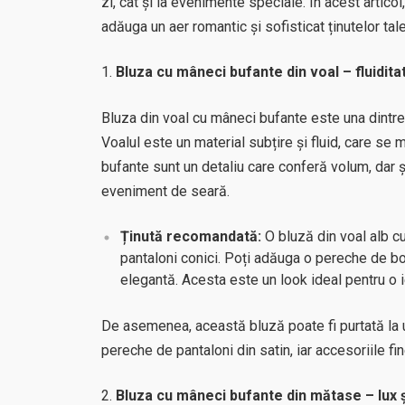
zi, cât și la evenimente speciale. În acest artico
adăuga un aer romantic și sofisticat ținutelor tale
Bluza cu mâneci bufante din voal – fluiditat
Bluza din voal cu mâneci bufante este una dintre c
Voalul este un material subțire și fluid, care se
bufante sunt un detaliu care conferă volum, dar și
eveniment de seară.
Ținută recomandată:
O bluză din voal alb c
pantaloni conici. Poți adăuga o pereche de bo
elegantă. Acesta este un look ideal pentru o ie
De asemenea, această bluză poate fi purtată la
pereche de pantaloni din satin, iar accesoriile f
Bluza cu mâneci bufante din mătase – lux ș