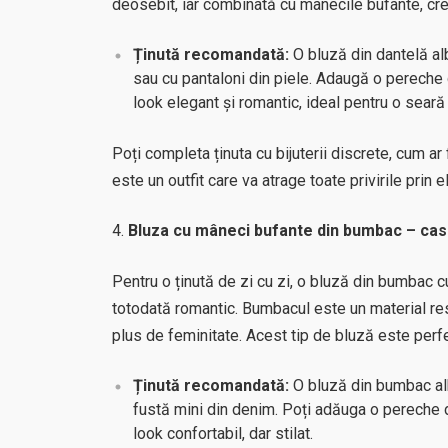
deosebit, iar combinată cu mânecile bufante, cree
Ținută recomandată:
O bluză din dantelă alb
sau cu pantaloni din piele. Adaugă o pereche 
look elegant și romantic, ideal pentru o seară
Poți completa ținuta cu bijuterii discrete, cum ar 
este un outfit care va atrage toate privirile prin 
Bluza cu mâneci bufante din bumbac – cas
Pentru o ținută de zi cu zi, o bluză din bumbac 
totodată romantic. Bumbacul este un material res
plus de feminitate. Acest tip de bluză este perfec
Ținută recomandată:
O bluză din bumbac alb
fustă mini din denim. Poți adăuga o pereche 
look confortabil, dar stilat.