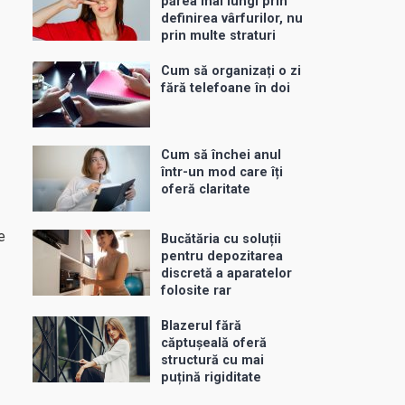
părea mai lungi prin
definirea vârfurilor, nu
prin multe straturi
Cum să organizați o zi
fără telefoane în doi
Cum să închei anul
într-un mod care îți
oferă claritate
e
Bucătăria cu soluții
pentru depozitarea
discretă a aparatelor
folosite rar
Blazerul fără
căptușeală oferă
structură cu mai
puțină rigiditate