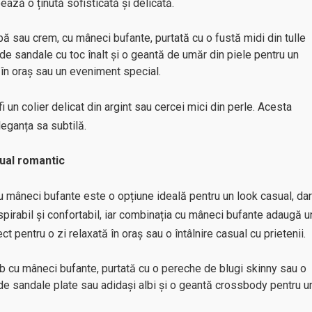
ază o ținută sofisticată și delicată.
ă sau crem, cu mâneci bufante, purtată cu o fustă midi din tulle
de sandale cu toc înalt și o geantă de umăr din piele pentru un
 în oraș sau un eveniment special.
fi un colier delicat din argint sau cercei mici din perle. Acesta
eleganța sa subtilă.
ual romantic
cu mâneci bufante este o opțiune ideală pentru un look casual, dar
pirabil și confortabil, iar combinația cu mâneci bufante adaugă u
t pentru o zi relaxată în oraș sau o întâlnire casual cu prietenii.
 cu mâneci bufante, purtată cu o pereche de blugi skinny sau o
de sandale plate sau adidași albi și o geantă crossbody pentru u