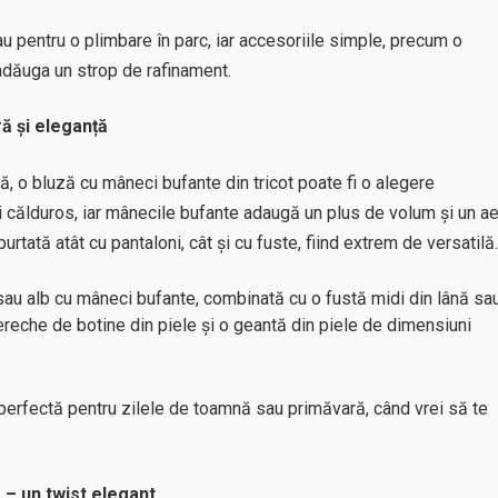
u pentru o plimbare în parc, iar accesoriile simple, precum o
 adăuga un strop de rafinament.
ră și eleganță
 o bluză cu mâneci bufante din tricot poate fi o alegere
și călduros, iar mânecile bufante adaugă un plus de volum și un ae
purtată atât cu pantaloni, cât și cu fuste, fiind extrem de versatilă.
 sau alb cu mâneci bufante, combinată cu o fustă midi din lână sa
ereche de botine din piele și o geantă din piele de dimensiuni
 perfectă pentru zilele de toamnă sau primăvară, când vrei să te
e – un twist elegant