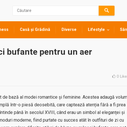
ness
Casă și Grădină
Diverse
Lifestyle
Săn
ci bufante pentru un aer
0
Like
t de bază al modei romantice și feminine. Acestea adaugă volu
mplă într-o piesă deosebită, care captează atenția fără a fi prea
întinde până în secolul XVIII, când erau un simbol al eleganței și
 moduri moderne, fiind purtate cu succes atât în outfituri de zi cu