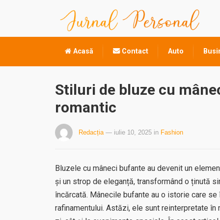
Acasă
Contact
Auto
Busi
Stiluri de bluze cu mâne
romantic
Redacția
— iulie 10, 2025
in
Fashion
Bluzele cu mâneci bufante au devenit un elemen
și un strop de eleganță, transformând o ținută si
încărcată. Mânecile bufante au o istorie care se 
rafinamentului. Astăzi, ele sunt reinterpretate în