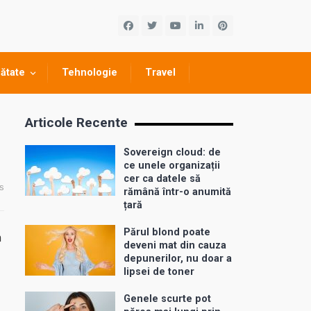
ătate
Tehnologie
Travel
Articole Recente
Sovereign cloud: de
ce unele organizații
cer ca datele să
s
rămână într-o anumită
țară
Părul blond poate
m
deveni mat din cauza
depunerilor, nu doar a
lipsei de toner
Genele scurte pot