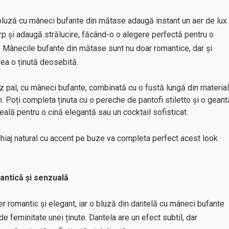
 bluză cu mâneci bufante din mătase adaugă instant un aer de lux
p și adaugă strălucire, făcând-o o alegere perfectă pentru o
 Mânecile bufante din mătase sunt nu doar romantice, dar și
rea o ținută deosebită.
 pal, cu mâneci bufante, combinată cu o fustă lungă din material
n. Poți completa ținuta cu o pereche de pantofi stiletto și o geant
ală pentru o cină elegantă sau un cocktail sofisticat.
machiaj natural cu accent pe buze va completa perfect acest look
antică și senzuală
er romantic și elegant, iar o bluză din dantelă cu mâneci bufante
 feminitate unei ținute. Dantela are un efect subtil, dar