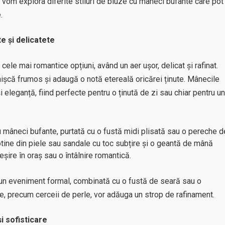
l, vom explora diferite stiluri de bluze cu mâneci bufante care pot
.
e și delicatete
ele mai romantice opțiuni, având un aer ușor, delicat și rafinat.
 mișcă frumos și adaugă o notă etereală oricărei ținute. Mânecile
 eleganță, fiind perfecte pentru o ținută de zi sau chiar pentru un
u mâneci bufante, purtată cu o fustă midi plisată sau o pereche d
tine din piele sau sandale cu toc subțire și o geantă de mână
șire în oraș sau o întâlnire romantică.
 un eveniment formal, combinată cu o fustă de seară sau o
ine, precum cerceii de perle, vor adăuga un strop de rafinament.
i sofisticare