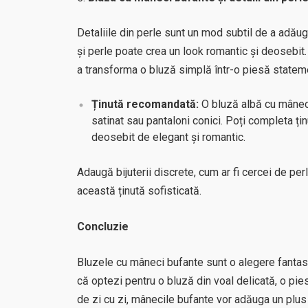
Detaliile din perle sunt un mod subtil de a adăug
și perle poate crea un look romantic și deosebit.
a transforma o bluză simplă într-o piesă statem
Ținută recomandată:
O bluză albă cu mâneci 
satinat sau pantaloni conici. Poți completa țin
deosebit de elegant și romantic.
Adaugă bijuterii discrete, cum ar fi cercei de per
această ținută sofisticată.
Concluzie
Bluzele cu mâneci bufante sunt o alegere fantasti
că optezi pentru o bluză din voal delicată, o pi
de zi cu zi, mânecile bufante vor adăuga un plus