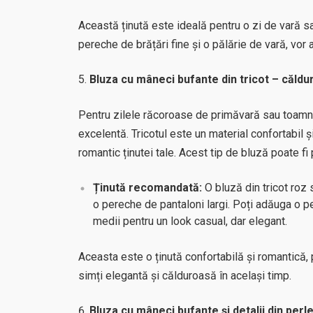
Această ținută este ideală pentru o zi de vară sa
pereche de brățări fine și o pălărie de vară, vor
Bluza cu mâneci bufante din tricot – căldu
Pentru zilele răcoroase de primăvară sau toamnă,
excelentă. Tricotul este un material confortabil 
romantic ținutei tale. Acest tip de bluză poate fi 
Ținută recomandată:
O bluză din tricot roz
o pereche de pantaloni largi. Poți adăuga o p
medii pentru un look casual, dar elegant.
Aceasta este o ținută confortabilă și romantică,
simți elegantă și călduroasă în același timp.
Bluza cu mâneci bufante și detalii din perl