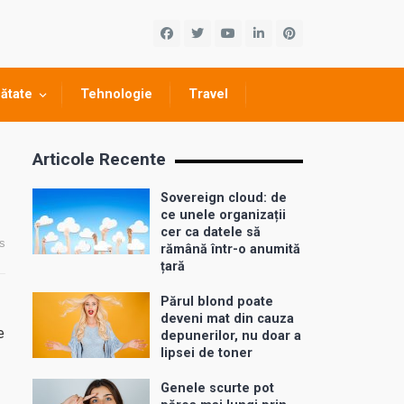
ătate
Tehnologie
Travel
Articole Recente
Sovereign cloud: de
ce unele organizații
cer ca datele să
s
rămână într-o anumită
țară
Părul blond poate
deveni mat din cauza
e
depunerilor, nu doar a
lipsei de toner
Genele scurte pot