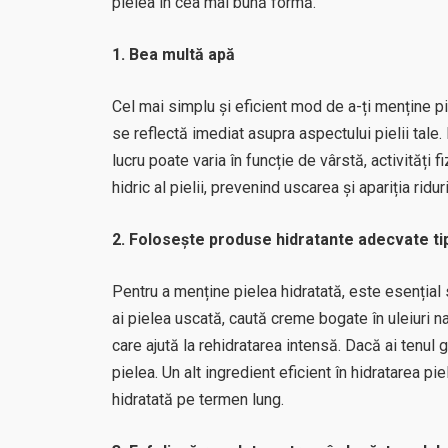
pielea în cea mai bună formă.
1. Bea multă apă
Cel mai simplu și eficient mod de a-ți menține pi
se reflectă imediat asupra aspectului pielii tale. I
lucru poate varia în funcție de vârstă, activități f
hidric al pielii, prevenind uscarea și apariția ridu
2. Folosește produse hidratante adecvate tip
Pentru a menține pielea hidratată, este esențial
ai pielea uscată, caută creme bogate în uleiuri na
care ajută la rehidratarea intensă. Dacă ai tenul 
pielea. Un alt ingredient eficient în hidratarea pie
hidratată pe termen lung.