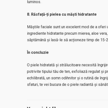
luminos.
8. Răsfață-ți pielea cu măști hidratante
Măștile faciale sunt un excelent mod de a oferi u
ingrediente hidratante precum mierea, aloe vera, u
săptămână și lasă-le să acționeze timp de 15-2
În concluzie
O piele hidratată și strălucitoare necesită îngri
potrivite tipului tău de ten, exfoliază regulat și 
echilibrată, un somn odihnitor și o rutină de îngr
sfaturi, te vei bucura de o piele radiantă și săn