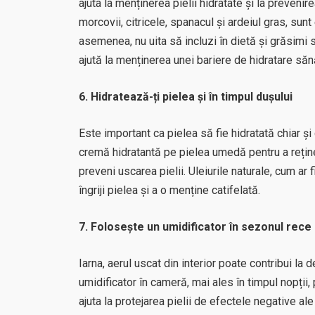
ajuta la menținerea pielii hidratate și la prevenir
morcovii, citricele, spanacul și ardeiul gras, sunt
asemenea, nu uita să incluzi în dietă și grăsimi
ajută la menținerea unei bariere de hidratare să
6. Hidratează-ți pielea și în timpul dușului
Este important ca pielea să fie hidratată chiar ș
cremă hidratantă pe pielea umedă pentru a reține 
preveni uscarea pielii. Uleiurile naturale, cum ar 
îngriji pielea și a o menține catifelată.
7. Folosește un umidificator în sezonul rece
Iarna, aerul uscat din interior poate contribui la 
umidificator în cameră, mai ales în timpul nopții,
ajuta la protejarea pielii de efectele negative ale