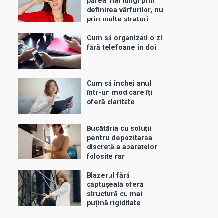
părea mai lungi prin
definirea vârfurilor, nu
prin multe straturi
Cum să organizați o zi
fără telefoane în doi
Cum să închei anul
într-un mod care îți
oferă claritate
Bucătăria cu soluții
pentru depozitarea
discretă a aparatelor
folosite rar
Blazerul fără
căptușeală oferă
structură cu mai
puțină rigiditate