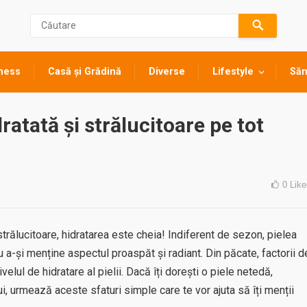
ness
Casă și Grădină
Diverse
Lifestyle
Săn
ratată și strălucitoare pe tot
0
Like
trălucitoare, hidratarea este cheia! Indiferent de sezon, pielea
u a-și menține aspectul proaspăt și radiant. Din păcate, factorii d
ivelul de hidratare al pielii. Dacă îți dorești o piele netedă,
i, urmează aceste sfaturi simple care te vor ajuta să îți menții