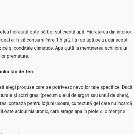
elea hidratată este să bei suficientă apă. Hidratarea din interior
deal ar fi să consumi între 1,5 și 2 litri de apă pe zi, dar acest
izice și condițiile climatice. Apa ajută la menținerea echilibrului
rilor premature.
ului tău de ten
 să alegi produse care se potrivesc nevoilor tale specifice. Dacă
turale și acizi grași (precum uleiul de argan sau untul de shea),
gras, optează pentru loțiuni ușoare, cu textură gel care nu încarcă
lii este acidul hialuronic, care atrage apa în piele și o menține