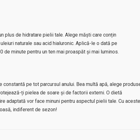
n plus de hidratare pielii tale. Alege măști care conțin
leiuri naturale sau acid hialuronic. Aplică-le o dată pe
0 de minute pentru un ten mai proaspăt și mai luminos.
jire constantă pe tot parcursul anului. Bea multă apă, alege produs
protejează-ți pielea de soare și de factorii externi. O dietă
ijire adaptată vor face minuni pentru aspectul pielii tale. Cu acest
ătoasă, indiferent de sezon!