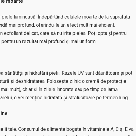
lele moarte
o piele luminoasă. Îndepărtând celulele moarte de la suprafața
undă mai profund, oferindu-le un efect mult mai eficient.
exfoliant delicat, care să nu irite pielea. Poți opta și pentru
pentru un rezultat mai profund și mai uniform.
 sănătății și hidratării pielii. Razele UV sunt dăunătoare și pot
tură și deshidratarea. Folosește zilnic o cremă de protecție
mai mult), chiar și în zilele înnorate sau pe timp de iarnă.
relui, o vei menține hidratată și strălucitoare pe termen lung.
mine
ielii tale. Consumul de alimente bogate în vitaminele A, C și E va