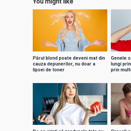
You might like
Părul blond poate deveni mat din
Genele s
cauza depunerilor, nu doar a
lungi pri
lipsei de toner
prin mult