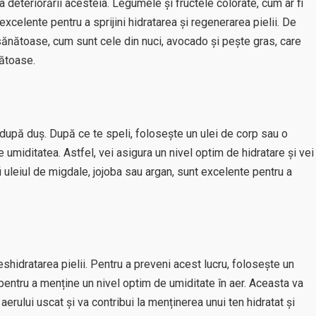
ea deteriorării acesteia. Legumele și fructele colorate, cum ar fi
 excelente pentru a sprijini hidratarea și regenerarea pielii. De
 sănătoase, cum sunt cele din nuci, avocado și pește gras, care
nătoase.
i după duș. După ce te speli, folosește un ulei de corp sau o
umiditatea. Astfel, vei asigura un nivel optim de hidratare și vei
fi uleiul de migdale, jojoba sau argan, sunt excelente pentru a
deshidratarea pielii. Pentru a preveni acest lucru, folosește un
 pentru a menține un nivel optim de umiditate în aer. Aceasta va
 aerului uscat și va contribui la menținerea unui ten hidratat și