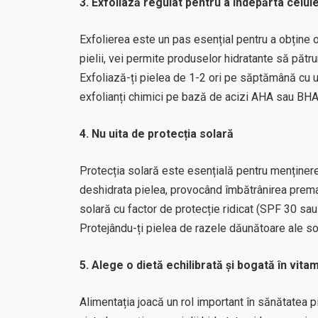
3. Exfoliază regulat pentru a îndepărta celu
Exfolierea este un pas esențial pentru a obține 
pielii, vei permite produselor hidratante să pătr
Exfoliază-ți pielea de 1-2 ori pe săptămână cu un 
exfolianți chimici pe bază de acizi AHA sau BHA 
4. Nu uita de protecția solară
Protecția solară este esențială pentru menținerea
deshidrata pielea, provocând îmbătrânirea prema
solară cu factor de protecție ridicat (SPF 30 sau 
Protejându-ți pielea de razele dăunătoare ale soa
5. Alege o dietă echilibrată și bogată în vita
Alimentația joacă un rol important în sănătatea p