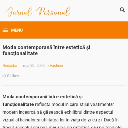
MENU
Moda contemporană între estetică și
funcționalitate
Redacția
— mai 29, 2026
in
Fashion
0
Likes
Moda contemporană între estetică și
funcționalitate
reflectă modul în care stilul vestimentar
modern încearcă să găsească echilibrul dintre aspectul
vizual al hainelor și utilitatea lor în viața de zi cu zi. Dacă în
trecut accentul era pus mai ales pe estetică sau pe tendințe,