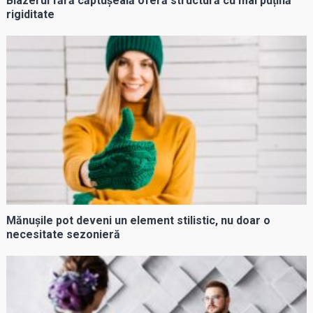
Blazerul fără căptușeală oferă structură cu mai puțină
rigiditate
Mănușile pot deveni un element stilistic, nu doar o
necesitate sezonieră