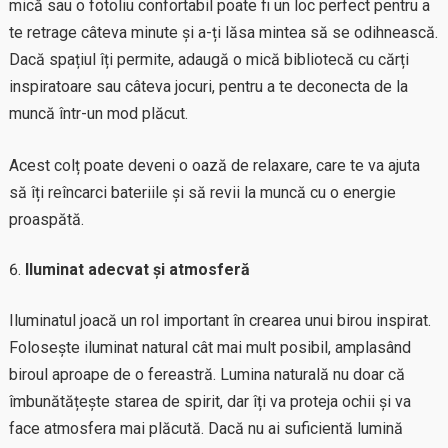
mică sau o fotoliu confortabil poate fi un loc perfect pentru a
te retrage câteva minute și a-ți lăsa mintea să se odihnească.
Dacă spațiul îți permite, adaugă o mică bibliotecă cu cărți
inspiratoare sau câteva jocuri, pentru a te deconecta de la
muncă într-un mod plăcut.
Acest colț poate deveni o oază de relaxare, care te va ajuta
să îți reîncarci bateriile și să revii la muncă cu o energie
proaspătă.
Iluminat adecvat și atmosferă
Iluminatul joacă un rol important în crearea unui birou inspirat.
Folosește iluminat natural cât mai mult posibil, amplasând
biroul aproape de o fereastră. Lumina naturală nu doar că
îmbunătățește starea de spirit, dar îți va proteja ochii și va
face atmosfera mai plăcută. Dacă nu ai suficientă lumină