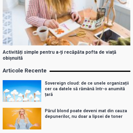
Activități simple pentru a-ți recăpăta pofta de viață
obișnuită
Articole Recente
Sovereign cloud: de ce unele organizații
cer ca datele să rămână într-o anumită
țară
Părul blond poate deveni mat din cauza
depunerilor, nu doar a lipsei de toner