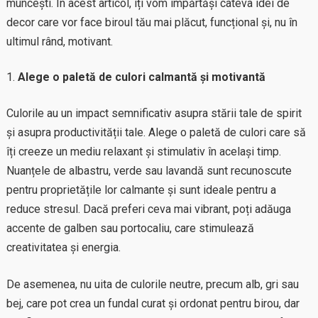
muncești. În acest articol, îți vom împărtăși câteva idei de
decor care vor face biroul tău mai plăcut, funcțional și, nu în
ultimul rând, motivant.
Alege o paletă de culori calmantă și motivantă
Culorile au un impact semnificativ asupra stării tale de spirit
și asupra productivității tale. Alege o paletă de culori care să
îți creeze un mediu relaxant și stimulativ în același timp.
Nuanțele de albastru, verde sau lavandă sunt recunoscute
pentru proprietățile lor calmante și sunt ideale pentru a
reduce stresul. Dacă preferi ceva mai vibrant, poți adăuga
accente de galben sau portocaliu, care stimulează
creativitatea și energia.
De asemenea, nu uita de culorile neutre, precum alb, gri sau
bej, care pot crea un fundal curat și ordonat pentru birou, dar