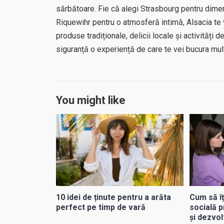
sărbătoare. Fie că alegi Strasbourg pentru dim
Riquewihr pentru o atmosferă intimă, Alsacia te 
produse tradiționale, delicii locale și activități
siguranță o experiență de care te vei bucura mul
You might like
10 idei de ținute pentru a arăta
Cum să îț
perfect pe timp de vară
socială p
și dezvol