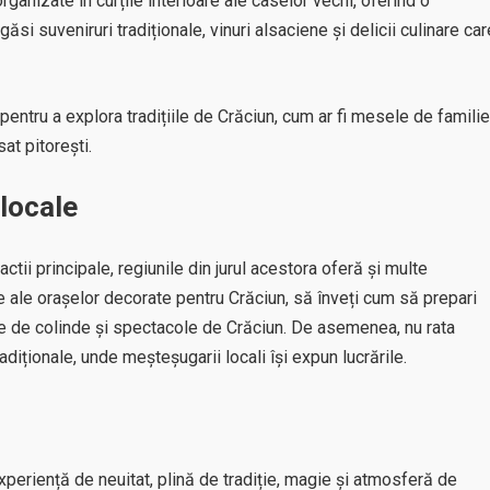
ganizate în curțile interioare ale caselor vechi, oferind o
ăsi suveniruri tradiționale, vinuri alsaciene și delicii culinare car
ntru a explora tradițiile de Crăciun, cum ar fi mesele de familie
at pitorești.
 locale
ctii principale, regiunile din jurul acestora oferă și multe
ate ale orașelor decorate pentru Crăciun, să înveți cum să prepari
te de colinde și spectacole de Crăciun. De asemenea, nu rata
adiționale, unde meșteșugarii locali își expun lucrările.
experiență de neuitat, plină de tradiție, magie și atmosferă de