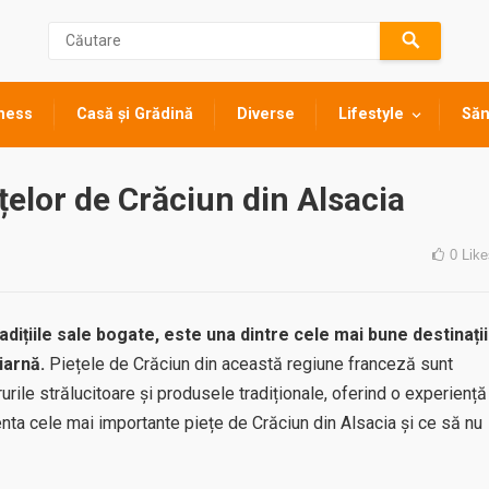
ness
Casă și Grădină
Diverse
Lifestyle
Săn
țelor de Crăciun din Alsacia
0
Like
adițiile sale bogate, este una dintre cele mai bune destinații
iarnă.
Piețele de Crăciun din această regiune franceză sunt
rile strălucitoare și produsele tradiționale, oferind o experiență
enta cele mai importante piețe de Crăciun din Alsacia și ce să nu