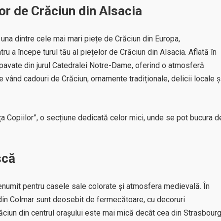
or de Crăciun din Alsacia
una dintre cele mai mari piețe de Crăciun din Europa,
ru a începe turul tău al piețelor de Crăciun din Alsacia. Aflată în
e pavate din jurul Catedralei Notre-Dame, oferind o atmosferă
e vând cadouri de Crăciun, ornamente tradiționale, delicii locale ș
ța Copiilor”, o secțiune dedicată celor mici, unde se pot bucura d
scă
renumit pentru casele sale colorate și atmosfera medievală. În
 din Colmar sunt deosebit de fermecătoare, cu decoruri
Crăciun din centrul orașului este mai mică decât cea din Strasbourg