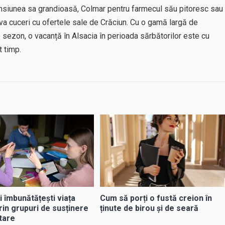
ensiunea sa grandioasă, Colmar pentru farmecul său pitoresc sau
va cuceri cu ofertele sale de Crăciun. Cu o gamă largă de
 de sezon, o vacanță în Alsacia în perioada sărbătorilor este cu
t timp.
i îmbunătățești viața
Cum să porți o fustă creion în
rin grupuri de susținere
ținute de birou și de seară
tare