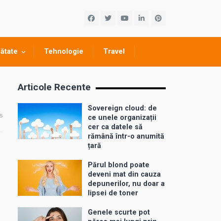
ătate
Tehnologie
Travel
Articole Recente
Sovereign cloud: de
s
ce unele organizații
cer ca datele să
rămână într-o anumită
țară
Părul blond poate
deveni mat din cauza
depunerilor, nu doar a
lipsei de toner
Genele scurte pot