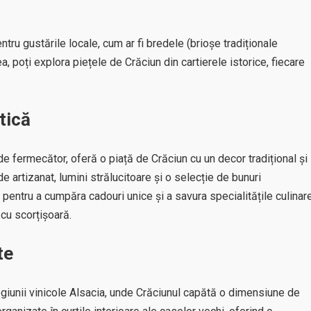
tru gustările locale, cum ar fi bredele (brioșe tradiționale
, poți explora piețele de Crăciun din cartierele istorice, fiecare
tică
de fermecător, oferă o piață de Crăciun cu un decor tradițional și
de artizanat, lumini strălucitoare și o selecție de bunuri
 pentru a cumpăra cadouri unice și a savura specialitățile culinar
 cu scorțișoară.
te
egiunii vinicole Alsacia, unde Crăciunul capătă o dimensiune de