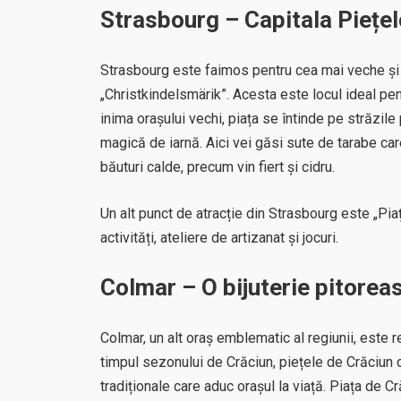
Strasbourg – Capitala Piețel
Strasbourg este faimos pentru cea mai veche și 
„Christkindelsmärik”. Acesta este locul ideal pent
inima orașului vechi, piața se întinde pe străzil
magică de iarnă. Aici vei găsi sute de tarabe car
băuturi calde, precum vin fiert și cidru.
Un alt punct de atracție din Strasbourg este „Pia
activități, ateliere de artizanat și jocuri.
Colmar – O bijuterie pitorea
Colmar, un alt oraș emblematic al regiunii, este 
timpul sezonului de Crăciun, piețele de Crăciun
tradiționale care aduc orașul la viață. Piața de 