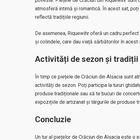
poveste. Piețele de Crăciun din Riquewihr sunt or
atmosferă intimă și romantică. În acest sat, poți g
reflectă tradițiile regiunii.
De asemenea, Riquewihr oferă un cadru perfect pe
și colindele, care dau viață sărbătorilor în acest s
Activități de sezon și tradiții
În timp ce piețele de Crăciun din Alsacia sunt atra
activități de sezon. Poți participa la tururi ghid
produse tradiționale sau să te bucuri de concer
expozițiile de artizanat și târgurile de produse tr
Concluzie
Un tur al piețelor de Crăciun din Alsacia este o 