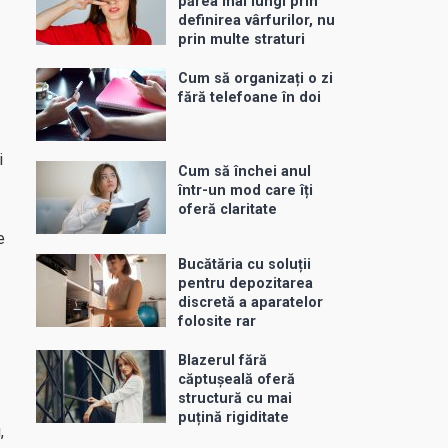
părea mai lungi prin
definirea vârfurilor, nu
prin multe straturi
Cum să organizați o zi
fără telefoane în doi
i
Cum să închei anul
într-un mod care îți
oferă claritate
e
Bucătăria cu soluții
pentru depozitarea
discretă a aparatelor
folosite rar
Blazerul fără
căptușeală oferă
structură cu mai
puțină rigiditate
,