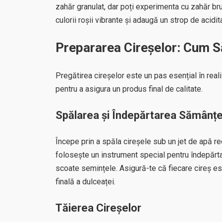
zahăr granulat, dar poți experimenta cu zahăr br
culorii roșii vibrante și adaugă un strop de acidi
Prepararea Cireșelor: Cum S
Pregătirea cireșelor este un pas esențial în real
pentru a asigura un produs final de calitate.
Spălarea și Îndepărtarea Sămânțe
Începe prin a spăla cireșele sub un jet de apă re
folosește un instrument special pentru îndepărta
scoate semințele. Asigură-te că fiecare cireș es
finală a dulceaței.
Tăierea Cireșelor