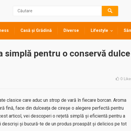
ness
Casă și Grădină
Diverse
Lifestyle
Săn
ta simplă pentru o conservă dulce
0
Like
ate clasice care aduc un strop de vară în fiecare borcan. Aroma
ură fină, face din dulceața de cireșe o alegere perfectă pentru
est articol, vei descoperi o rețetă simplă și eficientă pentru a
descriși și bucură-te de un produs proaspăt și delicios pe tot