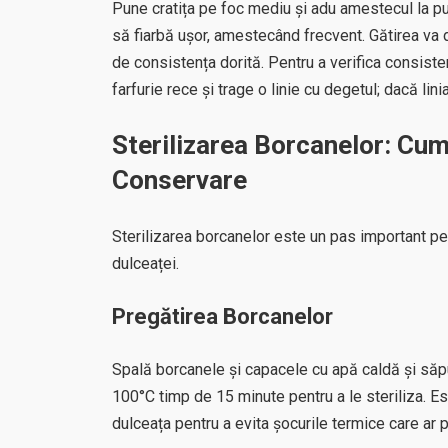
Pune cratița pe foc mediu și adu amestecul la pun
să fiarbă ușor, amestecând frecvent. Gătirea va du
de consistența dorită. Pentru a verifica consist
farfurie rece și trage o linie cu degetul; dacă li
Sterilizarea Borcanelor: Cum
Conservare
Sterilizarea borcanelor este un pas important p
dulceaței.
Pregătirea Borcanelor
Spală borcanele și capacele cu apă caldă și săpun
100°C timp de 15 minute pentru a le steriliza. E
dulceața pentru a evita șocurile termice care ar 