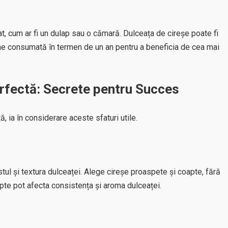
t, cum ar fi un dulap sau o cămară. Dulceața de cireșe poate fi
ine consumată în termen de un an pentru a beneficia de cea mai
erfectă: Secrete pentru Succes
, ia în considerare aceste sfaturi utile.
stul și textura dulceaței. Alege cireșe proaspete și coapte, fără
apte pot afecta consistența și aroma dulceaței.