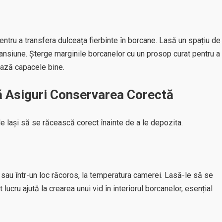
ntru a transfera dulceața fierbinte în borcane. Lasă un spațiu de
nsiune. Șterge marginile borcanelor cu un prosop curat pentru a
tează capacele bine.
ă Asiguri Conservarea Corectă
e lași să se răcească corect înainte de a le depozita.
sau într-un loc răcoros, la temperatura camerei. Lasă-le să se
ucru ajută la crearea unui vid în interiorul borcanelor, esențial