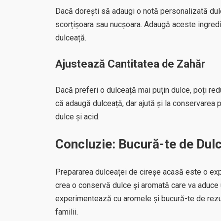
Dacă dorești să adaugi o notă personalizată dulce
scorțișoara sau nucșoara. Adaugă aceste ingredien
dulceață.
Ajustează Cantitatea de Zahăr
Dacă preferi o dulceață mai puțin dulce, poți red
că adaugă dulceață, dar ajută și la conservarea p
dulce și acid.
Concluzie: Bucură-te de Dulc
Prepararea dulceaței de cireșe acasă este o expe
crea o conservă dulce și aromată care va aduce un
experimentează cu aromele și bucură-te de rezulta
familii.