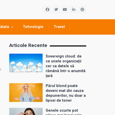
ătate
Tehnologie
Travel
Articole Recente
Sovereign cloud: de
ce unele organizații
cer ca datele să
s
rămână într-o anumită
țară
Părul blond poate
deveni mat din cauza
depunerilor, nu doar a
lipsei de toner
Genele scurte pot