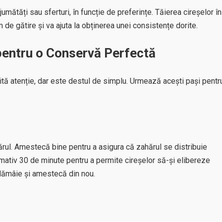
umătăți sau sferturi, în funcție de preferințe. Tăierea cireșelor în
de gătire și va ajuta la obținerea unei consistențe dorite.
 pentru o Conservă Perfectă
tă atenție, dar este destul de simplu. Urmează acești pași pentr
hărul. Amestecă bine pentru a asigura că zahărul se distribuie
ativ 30 de minute pentru a permite cireșelor să-și elibereze
 lămâie și amestecă din nou.