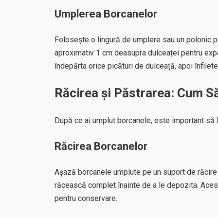
Umplerea Borcanelor
Folosește o lingură de umplere sau un polonic pe
aproximativ 1 cm deasupra dulceaței pentru expa
îndepărta orice picături de dulceață, apoi înfile
Răcirea și Păstrarea: Cum S
După ce ai umplut borcanele, este important să l
Răcirea Borcanelor
Așază borcanele umplute pe un suport de răcire 
răcească complet înainte de a le depozita. Acest l
pentru conservare.