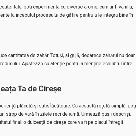
aței tale, poți experimenta cu diverse arome, cum ar fi vanilia,
te la începutul procesului de gătire pentru a le integra bine în
uce cantitatea de zahăr. Totuși, ai grijă, deoarece zahărul nu doar
rodusului. Ajustează cu atenție pentru a menține echilibrul între
eața Ta de Cireșe
riență plăcută și satisfăcătoare. Cu această rețetă simplă, poți
 strop de vară în zilele reci de iarnă. Urmează pașii descriși,
tul final: o dulceață de cireșe care va fi pe placul întregii