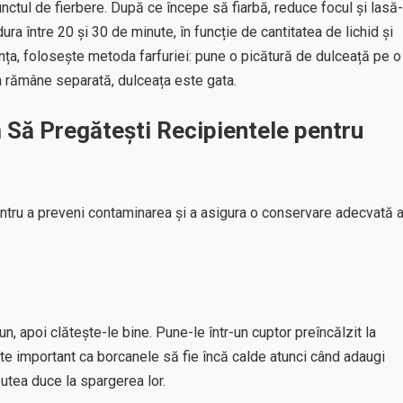
ctul de fierbere. După ce începe să fiarbă, reduce focul și lasă-
ra între 20 și 30 de minute, în funcție de cantitatea de lichid și
ența, folosește metoda farfuriei: pune o picătură de dulceață pe o
nia rămâne separată, dulceața este gata.
 Să Pregătești Recipientele pentru
entru a preveni contaminarea și a asigura o conservare adecvată 
, apoi clătește-le bine. Pune-le într-un cuptor preîncălzit la
ste important ca borcanele să fie încă calde atunci când adaugi
putea duce la spargerea lor.