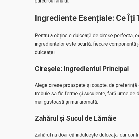
parcursul anului.
Ingrediente Esențiale: Ce Îți
Pentru a obține o dulceață de cireșe perfectă, es
ingredientelor este scurtă, fiecare componentă jo
dulceaței.
Cireșele: Ingredientul Principal
Alege cireșe proaspete și coapte, de preferință 
trebuie să fie ferme și suculente, fără urme de d
mai gustoasă și mai aromată.
Zahărul și Sucul de Lămâie
Zahărul nu doar că îndulcește dulceața, dar cont