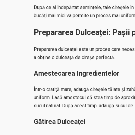
După ce ai îndepărtat semințele, taie cireșele în j
bucăți mai mici va permite un proces mai uniform 
Prepararea Dulceaței: Pașii
Prepararea dulceaței este un proces care necesi
a obține o dulceață de cireșe perfectă.
Amestecarea Ingredientelor
Într-o cratiță mare, adaugă cireșele tăiate și za
uniform. Lasă amestecul să stea timp de aproxim
sucul natural. După acest timp, adaugă sucul de
Gătirea Dulceaței