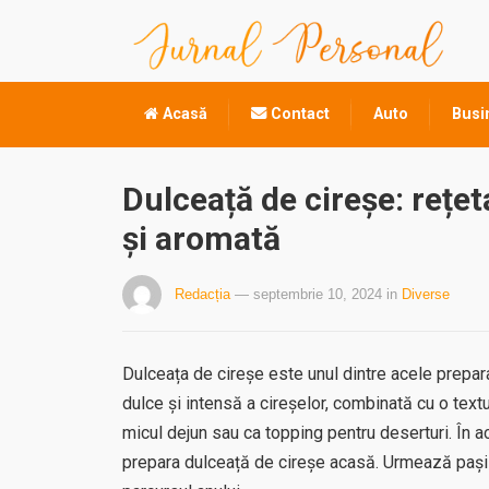
Acasă
Contact
Auto
Busi
Dulceață de cireșe: rețe
și aromată
Redacția
— septembrie 10, 2024
in
Diverse
Dulceața de cireșe este unul dintre acele prepar
dulce și intensă a cireșelor, combinată cu o text
micul dejun sau ca topping pentru deserturi. În ac
prepara dulceață de cireșe acasă. Urmează pașii 