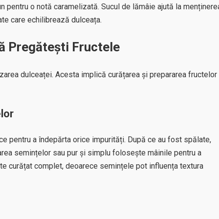
un pentru o notă caramelizată. Sucul de lămâie ajută la menținere
tate care echilibrează dulceața.
ă Pregătești Fructele
izarea dulceaței. Acesta implică curățarea și prepararea fructelor
lor
ce pentru a îndepărta orice impurități. După ce au fost spălate,
rea semințelor sau pur și simplu folosește mâinile pentru a
te curățat complet, deoarece semințele pot influența textura