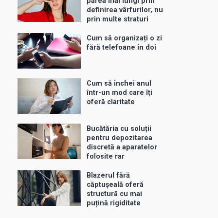
părea mai lungi prin
definirea vârfurilor, nu
prin multe straturi
Cum să organizați o zi
fără telefoane în doi
Cum să închei anul
într-un mod care îți
oferă claritate
Bucătăria cu soluții
pentru depozitarea
discretă a aparatelor
folosite rar
Blazerul fără
căptușeală oferă
structură cu mai
puțină rigiditate