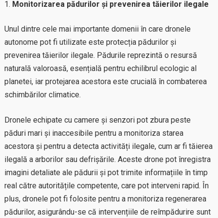
Monitorizarea pădurilor și prevenirea tăierilor ilegale
Unul dintre cele mai importante domenii în care dronele
autonome pot fi utilizate este protecția pădurilor și
prevenirea tăierilor ilegale. Pădurile reprezintă o resursă
naturală valoroasă, esențială pentru echilibrul ecologic al
planetei, iar protejarea acestora este crucială în combaterea
schimbărilor climatice.
Dronele echipate cu camere și senzori pot zbura peste
păduri mari și inaccesibile pentru a monitoriza starea
acestora și pentru a detecta activități ilegale, cum ar fi tăierea
ilegală a arborilor sau defrișările. Aceste drone pot înregistra
imagini detaliate ale pădurii și pot trimite informațiile în timp
real către autoritățile competente, care pot interveni rapid. În
plus, dronele pot fi folosite pentru a monitoriza regenerarea
pădurilor, asigurându-se că intervențiile de reîmpădurire sunt