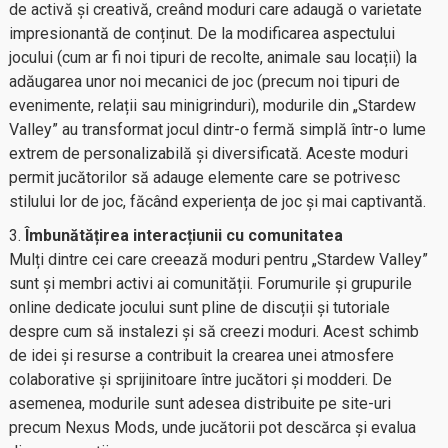
de activă și creativă, creând moduri care adaugă o varietate
impresionantă de conținut. De la modificarea aspectului
jocului (cum ar fi noi tipuri de recolte, animale sau locații) la
adăugarea unor noi mecanici de joc (precum noi tipuri de
evenimente, relații sau minigrinduri), modurile din „Stardew
Valley” au transformat jocul dintr-o fermă simplă într-o lume
extrem de personalizabilă și diversificată. Aceste moduri
permit jucătorilor să adauge elemente care se potrivesc
stilului lor de joc, făcând experiența de joc și mai captivantă.
Îmbunătățirea interacțiunii cu comunitatea
Mulți dintre cei care creează moduri pentru „Stardew Valley”
sunt și membri activi ai comunității. Forumurile și grupurile
online dedicate jocului sunt pline de discuții și tutoriale
despre cum să instalezi și să creezi moduri. Acest schimb
de idei și resurse a contribuit la crearea unei atmosfere
colaborative și sprijinitoare între jucători și modderi. De
asemenea, modurile sunt adesea distribuite pe site-uri
precum Nexus Mods, unde jucătorii pot descărca și evalua