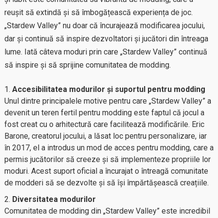
reușit să extindă și să îmbogățească experiența de joc.
„Stardew Valley” nu doar că încurajează modificarea jocului,
dar și continuă să inspire dezvoltatori și jucători din întreaga
lume. Iată câteva moduri prin care „Stardew Valley” continuă
să inspire și să sprijine comunitatea de modding.
Accesibilitatea modurilor și suportul pentru modding
Unul dintre principalele motive pentru care „Stardew Valley” a
devenit un teren fertil pentru modding este faptul că jocul a
fost creat cu o arhitectură care facilitează modificările. Eric
Barone, creatorul jocului, a lăsat loc pentru personalizare, iar
în 2017, el a introdus un mod de acces pentru modding, care a
permis jucătorilor să creeze și să implementeze propriile lor
moduri. Acest suport oficial a încurajat o întreagă comunitate
de modderi să se dezvolte și să își împărtășească creațiile.
Diversitatea modurilor
Comunitatea de modding din „Stardew Valley” este incredibil