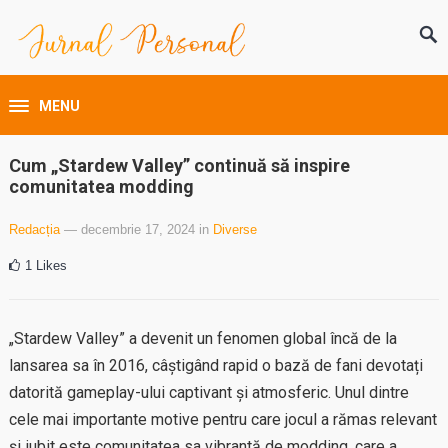
MENU
Cum „Stardew Valley” continuă să inspire
comunitatea modding
Redacția
— decembrie 17, 2024
in
Diverse
1
Likes
„Stardew Valley” a devenit un fenomen global încă de la
lansarea sa în 2016, câștigând rapid o bază de fani devotați
datorită gameplay-ului captivant și atmosferic. Unul dintre
cele mai importante motive pentru care jocul a rămas relevant
și iubit este comunitatea sa vibrantă de modding, care a