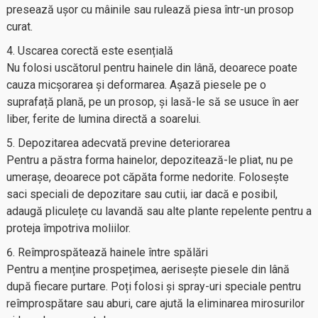
presează ușor cu mâinile sau rulează piesa într-un prosop
curat.
Uscarea corectă este esențială
Nu folosi uscătorul pentru hainele din lână, deoarece poate
cauza micșorarea și deformarea. Așază piesele pe o
suprafață plană, pe un prosop, și lasă-le să se usuce în aer
liber, ferite de lumina directă a soarelui.
Depozitarea adecvată previne deteriorarea
Pentru a păstra forma hainelor, depozitează-le pliat, nu pe
umerașe, deoarece pot căpăta forme nedorite. Folosește
saci speciali de depozitare sau cutii, iar dacă e posibil,
adaugă pliculețe cu lavandă sau alte plante repelente pentru a
proteja împotriva moliilor.
Reîmprospătează hainele între spălări
Pentru a menține prospețimea, aerisește piesele din lână
după fiecare purtare. Poți folosi și spray-uri speciale pentru
reîmprospătare sau aburi, care ajută la eliminarea mirosurilor