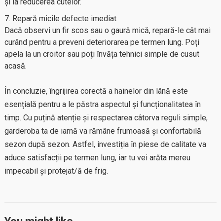
și la reducerea cutelor.
Repară micile defecte imediat
Dacă observi un fir scos sau o gaură mică, repară-le cât mai
curând pentru a preveni deteriorarea pe termen lung. Poți
apela la un croitor sau poți învăța tehnici simple de cusut
acasă.
În concluzie, îngrijirea corectă a hainelor din lână este
esențială pentru a le păstra aspectul și funcționalitatea în
timp. Cu puțină atenție și respectarea câtorva reguli simple,
garderoba ta de iarnă va rămâne frumoasă și confortabilă
sezon după sezon. Astfel, investiția în piese de calitate va
aduce satisfacții pe termen lung, iar tu vei arăta mereu
impecabil și protejat/ă de frig.