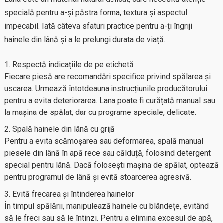
specială pentru a-și păstra forma, textura și aspectul
impecabil. Iată câteva sfaturi practice pentru a-ți îngriji
hainele din lână și a le prelungi durata de viață.
Respectă indicațiile de pe etichetă
Fiecare piesă are recomandări specifice privind spălarea și
uscarea. Urmează întotdeauna instrucțiunile producătorului
pentru a evita deteriorarea. Lana poate fi curățată manual sau
la mașina de spălat, dar cu programe speciale, delicate.
Spală hainele din lână cu grijă
Pentru a evita scămoșarea sau deformarea, spală manual
piesele din lână în apă rece sau călduță, folosind detergent
special pentru lână. Dacă folosești mașina de spălat, optează
pentru programul de lână și evită stoarcerea agresivă.
Evită frecarea și întinderea hainelor
În timpul spălării, manipulează hainele cu blândețe, evitând
să le freci sau să le întinzi. Pentru a elimina excesul de apă,