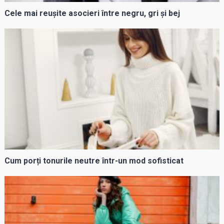
Cele mai reușite asocieri între negru, gri și bej
Cum porți tonurile neutre într-un mod sofisticat