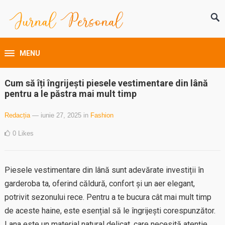
MENU
Cum să îți îngrijești piesele vestimentare din lână
pentru a le păstra mai mult timp
Redacția
— iunie 27, 2025
in
Fashion
0
Likes
Piesele vestimentare din lână sunt adevărate investiții în
garderoba ta, oferind căldură, confort și un aer elegant,
potrivit sezonului rece. Pentru a te bucura cât mai mult timp
de aceste haine, este esențial să le îngrijești corespunzător.
Lana este un material natural delicat, care necesită atenție