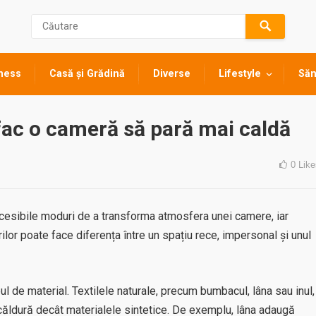
ness
Casă și Grădină
Diverse
Lifestyle
Săn
 fac o cameră să pară mai caldă
0
Like
accesibile moduri de a transforma atmosfera unei camere, iar
rilor poate face diferența între un spațiu rece, impersonal și unul
ul de material. Textilele naturale, precum bumbacul, lâna sau inul,
căldură decât materialele sintetice. De exemplu, lâna adaugă