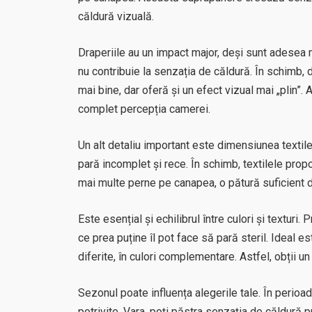
căldură vizuală.
Draperiile au un impact major, deși sunt adesea ne
nu contribuie la senzația de căldură. În schimb, 
mai bine, dar oferă și un efect vizual mai „plin”.
complet percepția camerei.
Un alt detaliu important este dimensiunea textile
pară incomplet și rece. În schimb, textilele pro
mai multe perne pe canapea, o pătură suficient 
Este esențial și echilibrul între culori și texturi
ce prea puține îl pot face să pară steril. Ideal e
diferite, în culori complementare. Astfel, obții u
Sezonul poate influența alegerile tale. În perioad
potrivite. Vara, poți păstra senzația de căldură pr