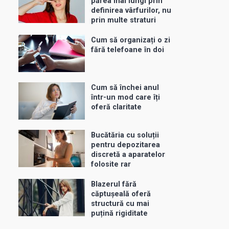
părea mai lungi prin
definirea vârfurilor, nu
prin multe straturi
Cum să organizați o zi
fără telefoane în doi
Cum să închei anul
într-un mod care îți
oferă claritate
Bucătăria cu soluții
pentru depozitarea
discretă a aparatelor
folosite rar
Blazerul fără
căptușeală oferă
structură cu mai
puțină rigiditate