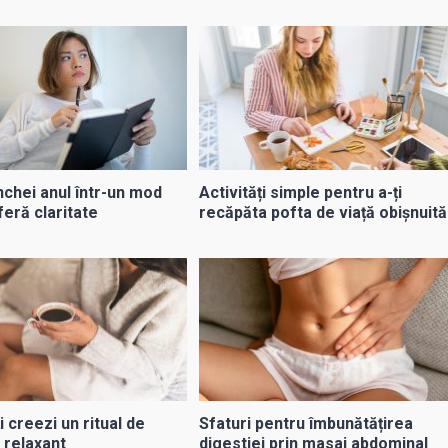
nchei anul într-un mod
Activități simple pentru a-ți
oferă claritate
recăpăta pofta de viață obișnuită
i creezi un ritual de
Sfaturi pentru îmbunătățirea
relaxant
digestiei prin masaj abdominal