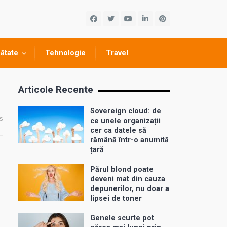
ătate
Tehnologie
Travel
Articole Recente
Sovereign cloud: de
s
ce unele organizații
cer ca datele să
rămână într-o anumită
țară
Părul blond poate
deveni mat din cauza
depunerilor, nu doar a
lipsei de toner
Genele scurte pot