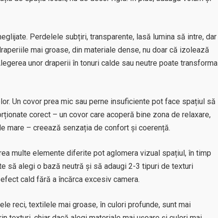
glijate. Perdelele subțiri, transparente, lasă lumina să intre, dar
draperiile mai groase, din materiale dense, nu doar că izolează
 Alegerea unor draperii în tonuri calde sau neutre poate transforma
lor. Un covor prea mic sau perne insuficiente pot face spațiul să
porționate corect – un covor care acoperă bine zona de relaxare,
de mare – creează senzația de confort și coerență.
. Prea multe elemente diferite pot aglomera vizual spațiul, în timp
ste să alegi o bază neutră și să adaugi 2-3 tipuri de texturi
n efect cald fără a încărca excesiv camera.
ele reci, textilele mai groase, în culori profunde, sunt mai
in texturi, chiar dacă alegi materiale mai ușoare și culori mai