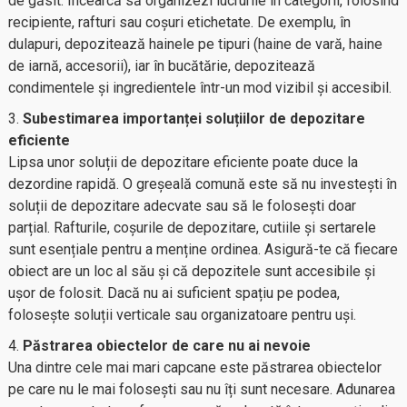
de găsit. Încearcă să organizezi lucrurile în categorii, folosind
recipiente, rafturi sau coșuri etichetate. De exemplu, în
dulapuri, depozitează hainele pe tipuri (haine de vară, haine
de iarnă, accesorii), iar în bucătărie, depozitează
condimentele și ingredientele într-un mod vizibil și accesibil.
Subestimarea importanței soluțiilor de depozitare
eficiente
Lipsa unor soluții de depozitare eficiente poate duce la
dezordine rapidă. O greșeală comună este să nu investești în
soluții de depozitare adecvate sau să le folosești doar
parțial. Rafturile, coșurile de depozitare, cutiile și sertarele
sunt esențiale pentru a menține ordinea. Asigură-te că fiecare
obiect are un loc al său și că depozitele sunt accesibile și
ușor de folosit. Dacă nu ai suficient spațiu pe podea,
folosește soluții verticale sau organizatoare pentru uși.
Păstrarea obiectelor de care nu ai nevoie
Una dintre cele mai mari capcane este păstrarea obiectelor
pe care nu le mai folosești sau nu îți sunt necesare. Adunarea