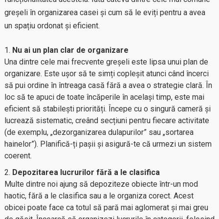
greșeli în organizarea casei și cum să le eviți pentru a avea
un spațiu ordonat și eficient.
Nu ai un plan clar de organizare
Una dintre cele mai frecvente greșeli este lipsa unui plan de
organizare. Este ușor să te simți copleșit atunci când încerci
să pui ordine în întreaga casă fără a avea o strategie clară. În
loc să te apuci de toate încăperile în același timp, este mai
eficient să stabilești priorități. Începe cu o singură cameră și
lucrează sistematic, creând secțiuni pentru fiecare activitate
(de exemplu, „dezorganizarea dulapurilor” sau „sortarea
hainelor”). Planifică-ți pașii și asigură-te că urmezi un sistem
coerent.
Depozitarea lucrurilor fără a le clasifica
Multe dintre noi ajung să depoziteze obiecte într-un mod
haotic, fără a le clasifica sau a le organiza corect. Acest
obicei poate face ca totul să pară mai aglomerat și mai greu