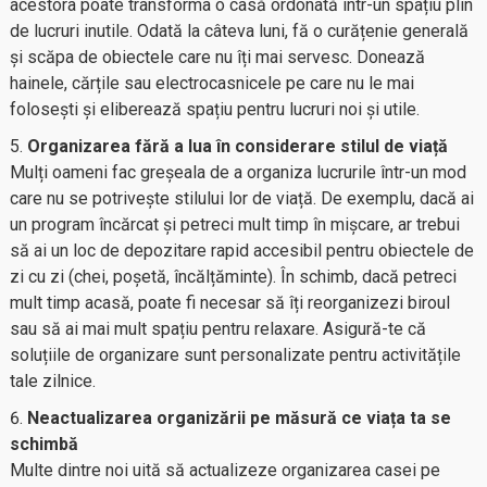
acestora poate transforma o casă ordonată într-un spațiu plin
de lucruri inutile. Odată la câteva luni, fă o curățenie generală
și scăpa de obiectele care nu îți mai servesc. Donează
hainele, cărțile sau electrocasnicele pe care nu le mai
folosești și eliberează spațiu pentru lucruri noi și utile.
Organizarea fără a lua în considerare stilul de viață
Mulți oameni fac greșeala de a organiza lucrurile într-un mod
care nu se potrivește stilului lor de viață. De exemplu, dacă ai
un program încărcat și petreci mult timp în mișcare, ar trebui
să ai un loc de depozitare rapid accesibil pentru obiectele de
zi cu zi (chei, poșetă, încălțăminte). În schimb, dacă petreci
mult timp acasă, poate fi necesar să îți reorganizezi biroul
sau să ai mai mult spațiu pentru relaxare. Asigură-te că
soluțiile de organizare sunt personalizate pentru activitățile
tale zilnice.
Neactualizarea organizării pe măsură ce viața ta se
schimbă
Multe dintre noi uită să actualizeze organizarea casei pe