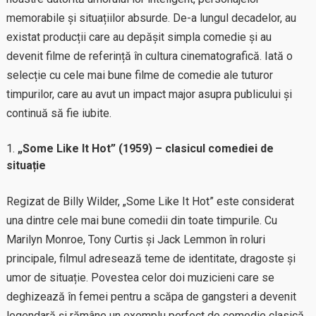
memorabile și situațiilor absurde. De-a lungul decadelor, au
existat producții care au depășit simpla comedie și au
devenit filme de referință în cultura cinematografică. Iată o
selecție cu cele mai bune filme de comedie ale tuturor
timpurilor, care au avut un impact major asupra publicului și
continuă să fie iubite.
„Some Like It Hot” (1959) – clasicul comediei de
situație
Regizat de Billy Wilder, „Some Like It Hot” este considerat
una dintre cele mai bune comedii din toate timpurile. Cu
Marilyn Monroe, Tony Curtis și Jack Lemmon în roluri
principale, filmul adresează teme de identitate, dragoste și
umor de situație. Povestea celor doi muzicieni care se
deghizează în femei pentru a scăpa de gangsteri a devenit
legendară și rămâne un exemplu perfect de comedie clasică.