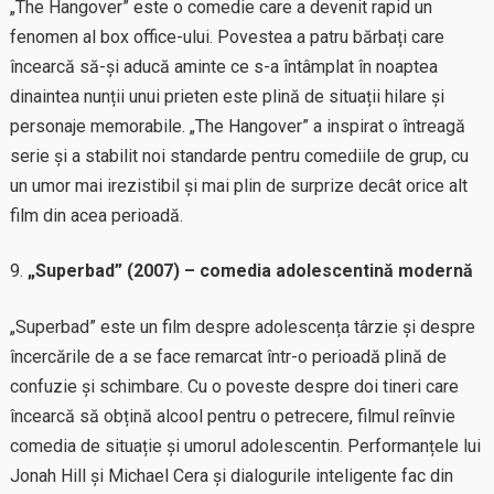
„The Hangover” este o comedie care a devenit rapid un
fenomen al box office-ului. Povestea a patru bărbați care
încearcă să-și aducă aminte ce s-a întâmplat în noaptea
dinaintea nunții unui prieten este plină de situații hilare și
personaje memorabile. „The Hangover” a inspirat o întreagă
serie și a stabilit noi standarde pentru comediile de grup, cu
un umor mai irezistibil și mai plin de surprize decât orice alt
film din acea perioadă.
„Superbad” (2007) – comedia adolescentină modernă
„Superbad” este un film despre adolescența târzie și despre
încercările de a se face remarcat într-o perioadă plină de
confuzie și schimbare. Cu o poveste despre doi tineri care
încearcă să obțină alcool pentru o petrecere, filmul reînvie
comedia de situație și umorul adolescentin. Performanțele lui
Jonah Hill și Michael Cera și dialogurile inteligente fac din