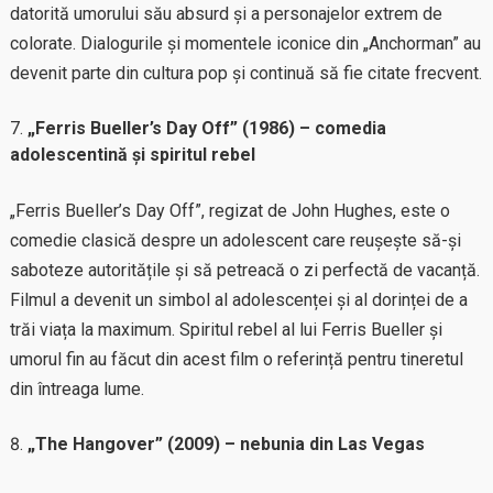
datorită umorului său absurd și a personajelor extrem de
colorate. Dialogurile și momentele iconice din „Anchorman” au
devenit parte din cultura pop și continuă să fie citate frecvent.
„Ferris Bueller’s Day Off” (1986) – comedia
adolescentină și spiritul rebel
„Ferris Bueller’s Day Off”, regizat de John Hughes, este o
comedie clasică despre un adolescent care reușește să-și
saboteze autoritățile și să petreacă o zi perfectă de vacanță.
Filmul a devenit un simbol al adolescenței și al dorinței de a
trăi viața la maximum. Spiritul rebel al lui Ferris Bueller și
umorul fin au făcut din acest film o referință pentru tineretul
din întreaga lume.
„The Hangover” (2009) – nebunia din Las Vegas