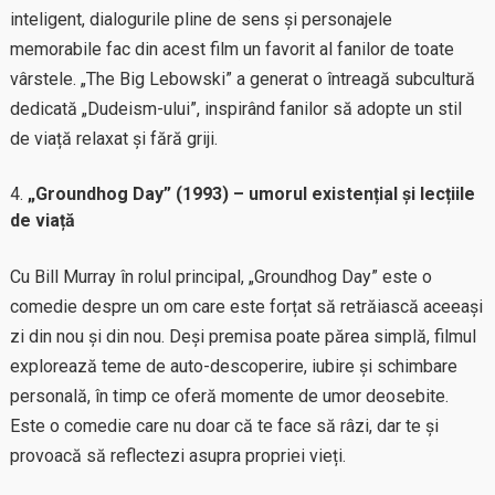
inteligent, dialogurile pline de sens și personajele
memorabile fac din acest film un favorit al fanilor de toate
vârstele. „The Big Lebowski” a generat o întreagă subcultură
dedicată „Dudeism-ului”, inspirând fanilor să adopte un stil
de viață relaxat și fără griji.
„Groundhog Day” (1993) – umorul existențial și lecțiile
de viață
Cu Bill Murray în rolul principal, „Groundhog Day” este o
comedie despre un om care este forțat să retrăiască aceeași
zi din nou și din nou. Deși premisa poate părea simplă, filmul
explorează teme de auto-descoperire, iubire și schimbare
personală, în timp ce oferă momente de umor deosebite.
Este o comedie care nu doar că te face să râzi, dar te și
provoacă să reflectezi asupra propriei vieți.