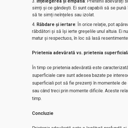
Înțelegerea și empatia
: Prietenii adevărați 
simți și ce gândești. Ei sunt capabili să se pună î
să te simți neînțeles sau izolat.
Răbdare și iertare
: În orice relație, pot apăr
răbdători și să își ierte greșelile unul altuia. Ei 
matur și respectuos, în loc să lasă resentimentel
Prietenia adevărată vs. prietenia superficial
În timp ce prietenia adevărată este caracterizată d
superficiale care sunt adesea bazate pe interes
superficiali pot să fie prezenți în momentele de 
sau când treci prin momente dificile. Aceste rela
timp.
Concluzie