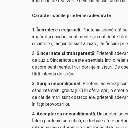
împreună de realizările celuilalt și sunt acolo unu
Caracteristicile prieteniei adevărate
Încredere reciprocă
: Prietenia adevărată s
împărtăși gânduri, sentimente și confidențe fără t
cuvintele și acțiunile sunt aliniate, iar fiecare p
Sinceritate și transparență
: Prietenii adevăr
de auzit. Sinceritatea este esențială într-o relaț
despre sentimente, frici, dorințe și visuri. De as
fără intenția de a răni.
Sprijin necondiționat
: Prietenii adevărați sun
când întâmpini greutăți. Ei îți oferă sprijin emoțion
de cât de mari sunt obstacolele, prietenii adevăr
în fața provocărilor.
Acceptarea necondiționată
: Un prieten adev
Într-o prietenie autentică, nu trebuie să te prefa
relație în care diferențele sunt respectate și în c