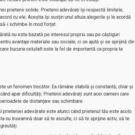
ei prietenii solide. Prietenii adevărați își respectă limitele,
 acord cu ele. Aceștia își susțin unul altuia alegerile și le acordă
 să-i schimbe în mod forțat.
vărată nu este bazată pe interesul propriu sau pe câștiguri
entru avantaje materiale sau sociale, ci se ajută și se sprijină din
are bucuria celuilalt este la fel de importantă ca propria ta
ste un fenomen trecător. Ea rămâne stabilă și constantă, chiar și
când apar dificultăți. Prietenii adevărați sunt acei oameni care
n perioadele de distanțare sau schimbare.
al prieteniei adevărate este atunci când prietenul tău este acolo
a nu înseamnă doar să te asculte, ci să te sprijine activ, să te
greutăți.