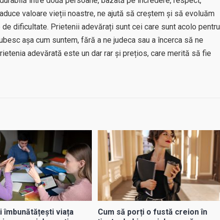
durabilă între două persoane, bazată pe încredere, respect,
re aduce valoare vieții noastre, ne ajută să creștem și să evoluăm
e dificultate. Prietenii adevărați sunt cei care sunt acolo pentru
 iubesc așa cum suntem, fără a ne judeca sau a încerca să ne
ietenia adevărată este un dar rar și prețios, care merită să fie
i îmbunătățești viața
Cum să porți o fustă creion în