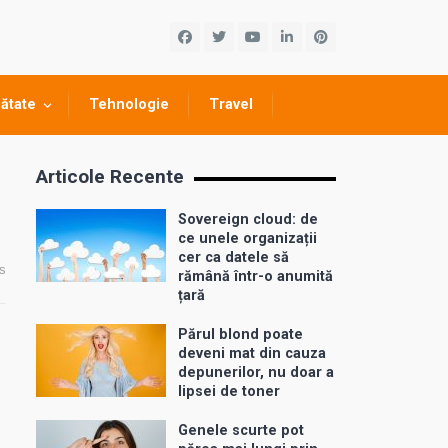
ătate
Tehnologie
Travel
Articole Recente
Sovereign cloud: de
ce unele organizații
cer ca datele să
s
rămână într-o anumită
țară
Părul blond poate
deveni mat din cauza
depunerilor, nu doar a
lipsei de toner
Genele scurte pot