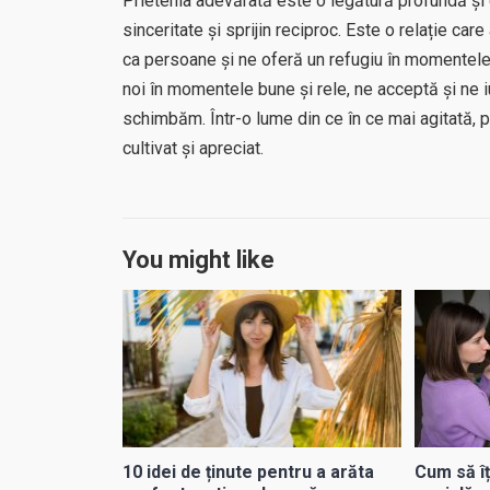
Prietenia adevărată este o legătură profundă și 
sinceritate și sprijin reciproc. Este o relație ca
ca persoane și ne oferă un refugiu în momentele d
noi în momentele bune și rele, ne acceptă și ne
schimbăm. Într-o lume din ce în ce mai agitată, pr
cultivat și apreciat.
You might like
10 idei de ținute pentru a arăta
Cum să îț