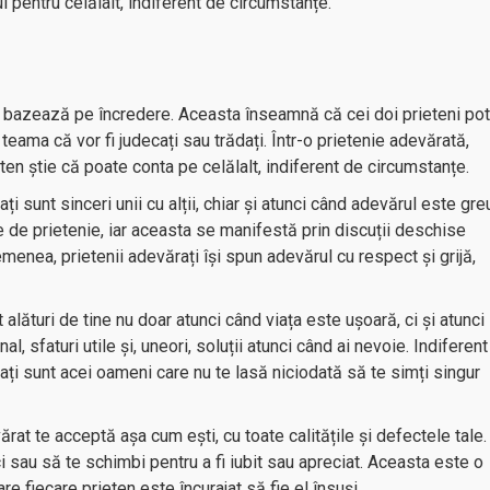
l pentru celălalt, indiferent de circumstanțe.
e bazează pe încredere. Aceasta înseamnă că cei doi prieteni pot
eama că vor fi judecați sau trădați. Într-o prietenie adevărată,
rieten știe că poate conta pe celălalt, indiferent de circumstanțe.
ați sunt sinceri unii cu alții, chiar și atunci când adevărul este gre
ie de prietenie, iar aceasta se manifestă prin discuții deschise
emenea, prietenii adevărați își spun adevărul cu respect și grijă,
t alături de tine nu doar atunci când viața este ușoară, ci și atunci
al, sfaturi utile și, uneori, soluții atunci când ai nevoie. Indiferent
ați sunt acei oameni care nu te lasă niciodată să te simți singur
ărat te acceptă așa cum ești, cu toate calitățile și defectele tale.
ci sau să te schimbi pentru a fi iubit sau apreciat. Aceasta este o
are fiecare prieten este încurajat să fie el însuși.