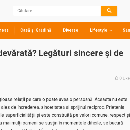
ness
Casă și Grădină
Diverse
Lifestyle
Săn
evărată? Legături sincere și de
0
Like
țioase relații pe care o poate avea o persoană. Aceasta nu este
ales de încrederea, sinceritatea și sprijinul reciproc. Prietenia
 superficialității și este construită pe valori comune, respect și
au mai mulți oameni se susțin în momentele dificile, se bucură