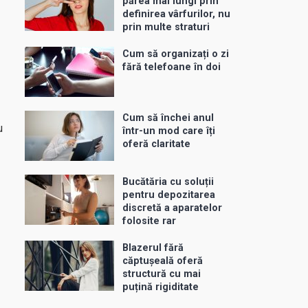
părea mai lungi prin
definirea vârfurilor, nu
prin multe straturi
Cum să organizați o zi
fără telefoane în doi
Cum să închei anul
u
într-un mod care îți
oferă claritate
Bucătăria cu soluții
pentru depozitarea
discretă a aparatelor
folosite rar
Blazerul fără
căptușeală oferă
structură cu mai
puțină rigiditate