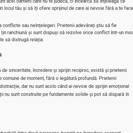
sunt acei oameni care nu te judecă, ci încearcă să înțeleagă ce
n locul tău și să îți ofere sprijinul de care ai nevoie fără a te fac
ea conflicte sau neînțelegeri. Prietenii adevărați știu să fie
nu țin ranchiună și sunt dispuși să rezolve orice conflict într-un mo
e să distrugă relația.
ă
e sinceritate, încredere și sprijin reciproc, există și prietenii
e comune de moment, fără o legătură profundă. Prietenii
distracție, dar nu sunt acolo când ai nevoie de sprijin emoțional
ții nu sunt construite pe fundamente solide și pot să dispară în