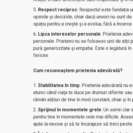
Respect reciproc
: Respectul este fundația un
opiniile și deciziile, chiar dacă uneori nu sunt de
spațiu pentru a crește și a evolua, fără a încerca
Lipsa intereselor personale
: Prietenia ade
personale. Prietenii nu se folosesc unii de alții p
pură generozitate și empatie. Este o legătură în c
fericire.
Cum recunoaștem prietenia adevărată?
Stabilitatea în timp
: Prietenia adevărată nu e
atunci când viața te duce pe drumuri diferite sau 
rămân alături de tine în mod constant, chiar și î
Sprijinul în momentele grele
: Un semn clar 
pentru tine în momentele cele mai dificile. Aceast
ajute la nevoie și să te încurajeze să treci peste 