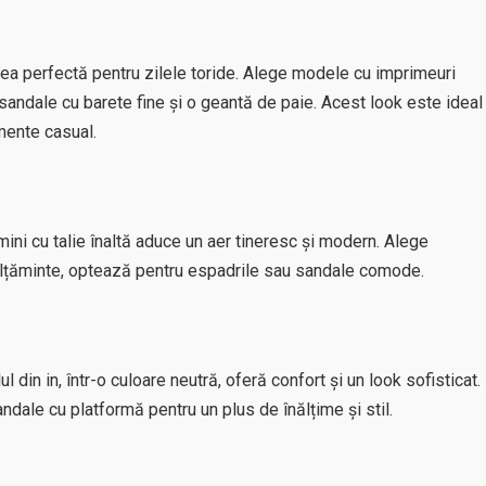
erea perfectă pentru zilele toride. Alege modele cu imprimeuri
u sandale cu barete fine și o geantă de paie. Acest look este ideal
imente casual.
mini cu talie înaltă aduce un aer tineresc și modern. Alege
încălțăminte, optează pentru espadrile sau sandale comode.
 din in, într-o culoare neutră, oferă confort și un look sofisticat.
dale cu platformă pentru un plus de înălțime și stil.