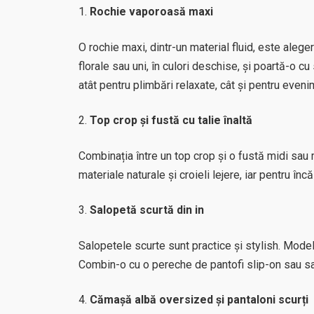
Rochie vaporoasă maxi
O rochie maxi, dintr-un material fluid, este aleg
florale sau uni, în culori deschise, și poartă-o c
atât pentru plimbări relaxate, cât și pentru even
Top crop și fustă cu talie înaltă
Combinația între un top crop și o fustă midi sau 
materiale naturale și croieli lejere, iar pentru 
Salopetă scurtă din in
Salopetele scurte sunt practice și stylish. Modelul
Combin-o cu o pereche de pantofi slip-on sau san
Cămașă albă oversized și pantaloni scurți