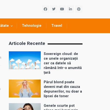
ătate
Tehnologie
Travel
Articole Recente
Sovereign cloud: de
s
ce unele organizații
cer ca datele să
rămână într-o anumită
țară
Părul blond poate
deveni mat din cauza
ă
depunerilor, nu doar a
lipsei de toner
Genele scurte pot