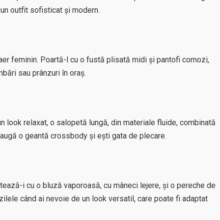
un outfit sofisticat și modern.
aer feminin. Poartă-l cu o fustă plisată midi și pantofi comozi,
bări sau prânzuri în oraș.
n look relaxat, o salopetă lungă, din materiale fluide, combinată
daugă o geantă crossbody și ești gata de plecare.
tează-i cu o bluză vaporoasă, cu mâneci lejere, și o pereche de
ilele când ai nevoie de un look versatil, care poate fi adaptat