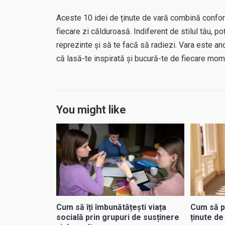
Aceste 10 idei de ținute de vară combină confortu
fiecare zi călduroasă. Indiferent de stilul tău, po
reprezinte și să te facă să radiezi. Vara este ano
că lasă-te inspirată și bucură-te de fiecare mome
You might like
Cum să îți îmbunătățești viața
Cum să po
socială prin grupuri de susținere
ținute de