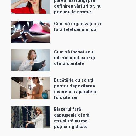
părea mai lungi prin
definirea vârfurilor, nu
prin multe straturi
Cum să organizați o zi
fără telefoane în doi
Cum să închei anul
într-un mod care îți
oferă claritate
Bucătăria cu soluții
pentru depozitarea
discretă a aparatelor
folosite rar
Blazerul fără
căptușeală oferă
structură cu mai
puțină rigiditate