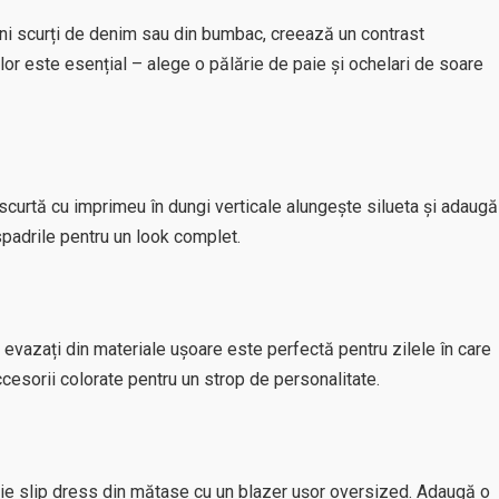
ni scurți de denim sau din bumbac, creează un contrast
ilor este esențial – alege o pălărie de paie și ochelari de soare
u scurtă cu imprimeu în dungi verticale alungește silueta și adaugă
spadrile pentru un look complet.
i evazați din materiale ușoare este perfectă pentru zilele în care
ccesorii colorate pentru un strop de personalitate.
ie slip dress din mătase cu un blazer ușor oversized. Adaugă o