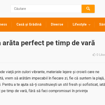
ness
Casă și Grădină
Diverse
Lifestyle
Săn
a arăta perfect pe timp de vară
0
Like
 viață prin culori vibrante, materiale lejere și croieli care ne
tă, vrem să arătăm impecabil în fiecare zi, fie că suntem la plajă,
. Pentru a te ajuta să-ți construiești un stil fresh și sofisticat, iat
t pe timp de vară, fără să faci compromisuri în privința