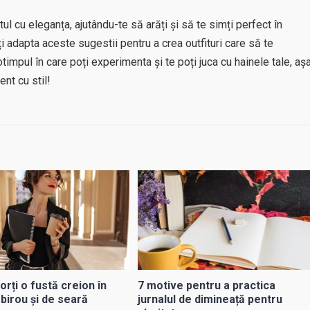
l cu eleganța, ajutându-te să arăți și să te simți perfect în
ți adapta aceste sugestii pentru a crea outfituri care să te
timpul în care poți experimenta și te poți juca cu hainele tale, aș
nt cu stil!
rți o fustă creion în
7 motive pentru a practica
 birou și de seară
jurnalul de dimineață pentru