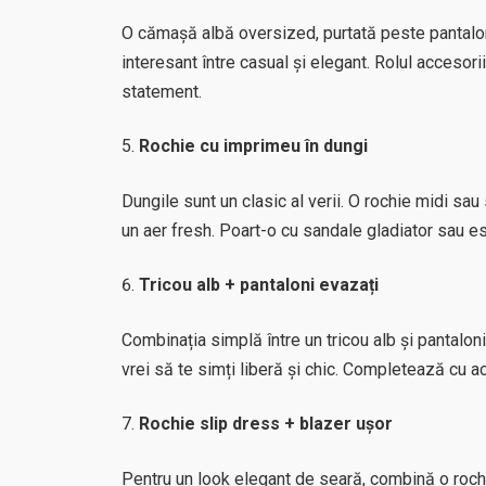
O cămașă albă oversized, purtată peste pantalo
interesant între casual și elegant. Rolul accesori
statement.
Rochie cu imprimeu în dungi
Dungile sunt un clasic al verii. O rochie midi sa
un aer fresh. Poart-o cu sandale gladiator sau e
Tricou alb + pantaloni evazați
Combinația simplă între un tricou alb și pantalon
vrei să te simți liberă și chic. Completează cu a
Rochie slip dress + blazer ușor
Pentru un look elegant de seară, combină o roch